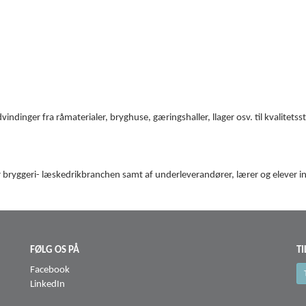
dinger fra råmaterialer, bryghuse, gæringshaller, llager osv. til kvalitetsst
r bryggeri- læskedrikbranchen samt af underleverandører, lærer og elever i
FØLG OS PÅ
T
Facebook
LinkedIn