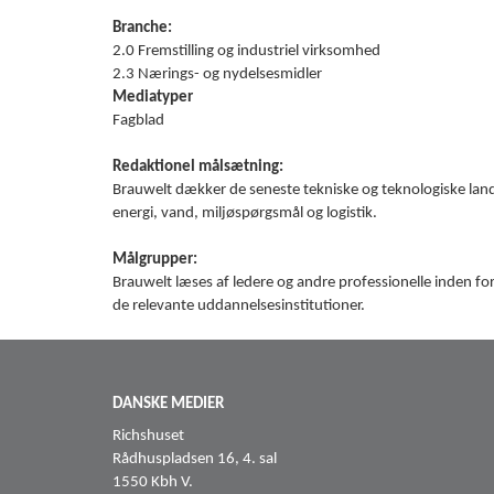
Branche:
2.0 Fremstilling og industriel virksomhed
2.3 Nærings- og nydelsesmidler
Mediatyper
Fagblad
Redaktionel målsætning:
Brauwelt dækker de seneste tekniske og teknologiske landvin
energi, vand, miljøspørgsmål og logistik.
Målgrupper:
Brauwelt læses af ledere og andre professionelle inden fo
de relevante uddannelsesinstitutioner.
DANSKE MEDIER
Richshuset
Rådhuspladsen 16, 4. sal
1550 Kbh V.