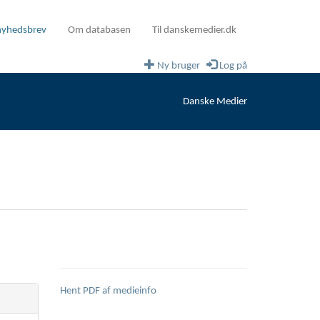
nyhedsbrev
Om databasen
Til danskemedier.dk
Ny bruger
Log på
Danske Medier
Hent PDF af medieinfo