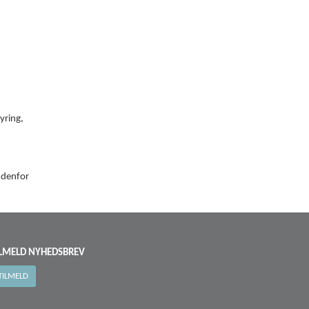
yring,
ndenfor
ILMELD NYHEDSBREV
TILMELD