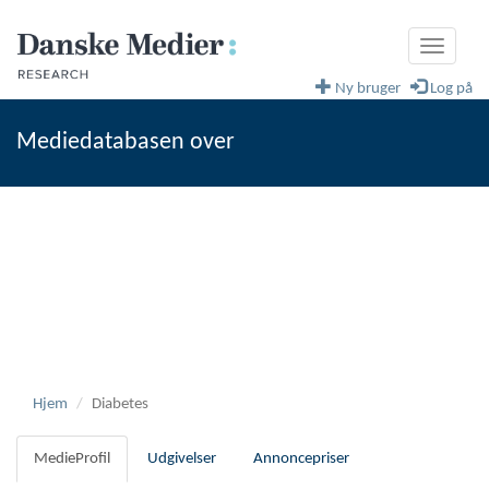
Toggle
navigati
Ny bruger
Log på
Mediedatabasen over
fagblade og magasiner
Danske Medier
Hjem
Diabetes
MedieProfil
Udgivelser
Annoncepriser