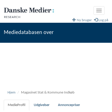
Toggle
navigati
Ny bruger
Log på
Mediedatabasen over
fagblade og magasiner
Danske Medier
Hjem
Magasinet Stat & Kommune Indkøb
MedieProfil
Udgivelser
Annoncepriser