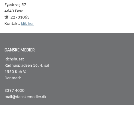
Egedevej 57
4640 Faxe
tlf: 22731063
Kontakt:
klik her
DANSKE MEDIER
Richshuset
Rådhuspladsen 16, 4. sal
1550 Kbh V.
Danmark
3397 4000
mail@danskemedier.dk
FØLG OS PÅ
Facebook
LinkedIn