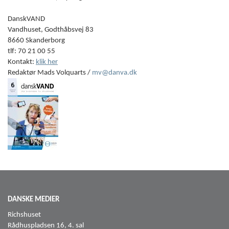
DanskVAND
Vandhuset, Godthåbsvej 83
8660 Skanderborg
tlf: 70 21 00 55
Kontakt:
klik her
Redaktør Mads Volquarts /
mv@danva.dk
DANSKE MEDIER
Richshuset
Rådhuspladsen 16, 4. sal