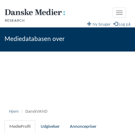
Toggle
navigati
Ny bruger
Log på
Mediedatabasen over
fagblade og magasiner
Danske Medier
Hjem
DanskVAND
MedieProfil
Udgivelser
Annoncepriser