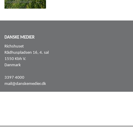
DANSKE MEDIER
Richshuset
Rådhuspladsen 16, 4. sal
1550 Kbh V.
Danmark
3397 4000
mail@danskemedier.dk
FØLG OS PÅ
Facebook
LinkedIn