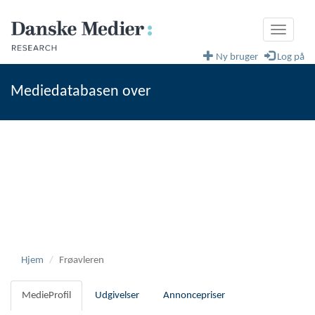
Toggle
navigati
Ny bruger
Log på
Mediedatabasen over
fagblade og magasiner
Danske Medier
Hjem
Frøavleren
MedieProfil
Udgivelser
Annoncepriser