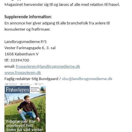
Magasinet henvender sig til og læses af alle med relation til frøavl.
Supplerende information:
En annonce her giver adgang til alle branchefolk fra avlere til
konsulenter og frøfirmaer.
Landbrugsmedierne P/S
Vester Farimagsgade 6, 3. sal
1606 København V
tlf: 33394700
email:
froeavleren@landbrugsmedierne.dk
www.froeavleren.dk
Faglig redaktør Stig Bundgaard /
sbu@landbrugsmedierne.dk