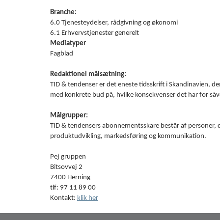
Branche:
6.0 Tjenesteydelser, rådgivning og økonomi
6.1 Erhvervstjenester generelt
Mediatyper
Fagblad
Redaktionel målsætning:
TID & tendenser er det eneste tidsskrift i Skandinavien, d
med konkrete bud på, hvilke konsekvenser det har for så
Målgrupper:
TID & tendensers abonnementsskare består af personer, de
produktudvikling, markedsføring og kommunikation.
Pej gruppen
Bitsovvej 2
7400 Herning
tlf: 97 11 89 00
Kontakt:
klik her