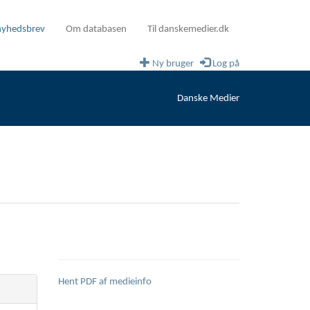
nyhedsbrev
Om databasen
Til danskemedier.dk
Ny bruger
Log på
Danske Medier
Hent PDF af medieinfo