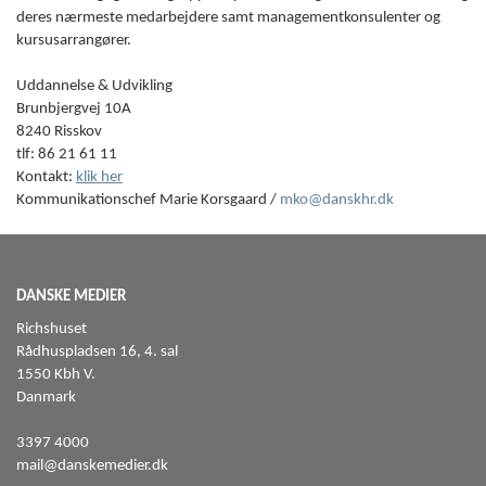
deres nærmeste medarbejdere samt managementkonsulenter og
kursusarrangører.
Uddannelse & Udvikling
Brunbjergvej 10A
8240 Risskov
tlf: 86 21 61 11
Kontakt:
klik her
Kommunikationschef Marie Korsgaard /
mko@danskhr.dk
DANSKE MEDIER
Richshuset
Rådhuspladsen 16, 4. sal
1550 Kbh V.
Danmark
3397 4000
mail@danskemedier.dk