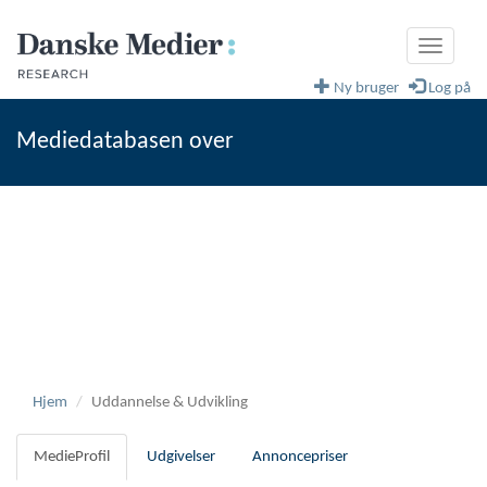
Toggle
navigati
Ny bruger
Log på
Mediedatabasen over
fagblade og magasiner
Danske Medier
Hjem
Uddannelse & Udvikling
MedieProfil
Udgivelser
Annoncepriser