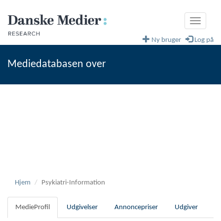
Toggle
navigati
Ny bruger
Log på
Mediedatabasen over
fagblade og magasiner
Danske Medier
Hjem
Psykiatri-Information
MedieProfil
Udgivelser
Annoncepriser
Udgiver