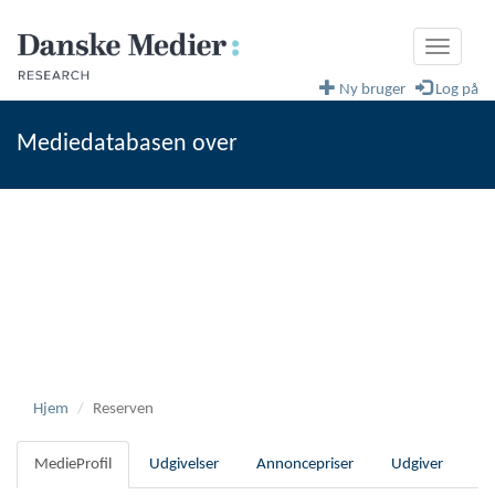
Toggle
navigati
Ny bruger
Log på
Mediedatabasen over
fagblade og magasiner
Danske Medier
Hjem
Reserven
MedieProfil
Udgivelser
Annoncepriser
Udgiver