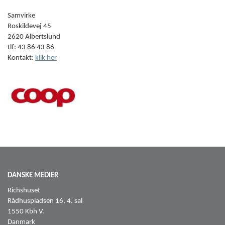
Samvirke
Roskildevej 45
2620 Albertslund
tlf: 43 86 43 86
Kontakt:
klik her
DANSKE MEDIER
Richshuset
Rådhuspladsen 16, 4. sal
1550 Kbh V.
Danmark