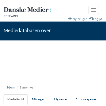
Toggle
navigati
Ny bruger
Log på
Mediedatabasen over
fagblade og magasiner
Danske Medier
Hjem
Samvirke
MedieProfil
Målinger
Udgivelser
Annoncepriser