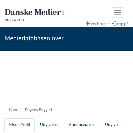
Toggle
navigati
Ny bruger
Log på
Mediedatabasen over
fagblade og magasiner
Danske Medier
Hjem
Dagens Byggeri
MedieProfil
Udgivelser
Annoncepriser
Udgiver