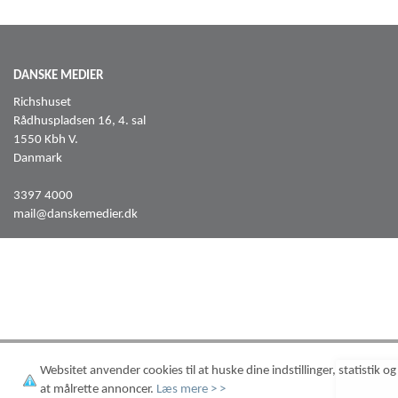
DANSKE MEDIER
Richshuset
Rådhuspladsen 16, 4. sal
1550 Kbh V.
Danmark
3397 4000
mail@danskemedier.dk
FØLG OS PÅ
Facebook
LinkedIn
Websitet anvender cookies til at huske dine indstillinger, statistik og
TILMELD NYHEDSBREV
at målrette annoncer.
Læs mere > >