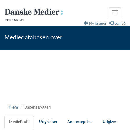
Toggle
navigati
Ny bruger
Log på
Mediedatabasen over
fagblade og magasiner
Danske Medier
Hjem
Dagens Byggeri
MedieProfil
Udgivelser
Annoncepriser
Udgiver