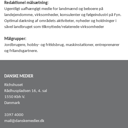
Redaktionel målsætning:
Ugentligt uafhængigt medie for landmænd og beboere på
landejendomme, virksomheder, konsulenter og følgeindustri på Fyn.
Optimal dækning af områdets aktiviteter, nyheder og holdninger i
såvel landbruget som tilknyttede/relaterede virksomheder
Målgrupper:
Jordbrugere, hobby- og fritidsbrug, maskinstationer, entreprenører
og frilandsgartnere.
DANSKE MEDIER
Richshuset
Rådhuspladsen 16, 4. sal
1550 Kbh V.
Danmark
3397 4000
mail@danskemedier.dk