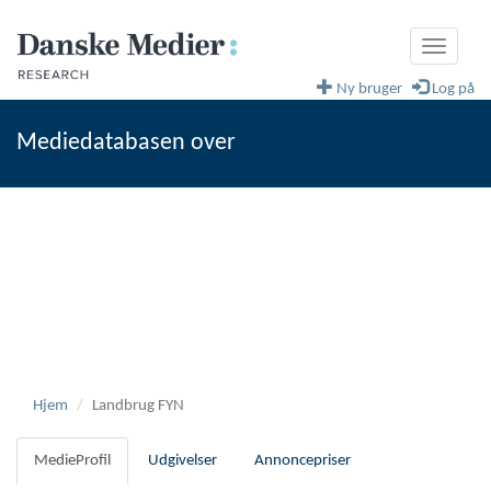
Toggle
navigati
Ny bruger
Log på
Mediedatabasen over
fagblade og magasiner
Danske Medier
Hjem
Landbrug FYN
MedieProfil
Udgivelser
Annoncepriser