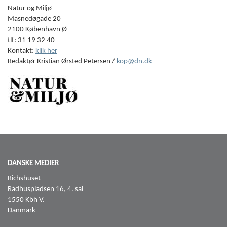
Natur og Miljø
Masnedøgade 20
2100 København Ø
tlf: 31 19 32 40
Kontakt:
klik her
Redaktør Kristian Ørsted Petersen /
kop@dn.dk
DANSKE MEDIER
Richshuset
Rådhuspladsen 16, 4. sal
1550 Kbh V.
Danmark