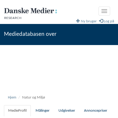
Toggle
navigati
Ny bruger
Log på
Mediedatabasen over
fagblade og magasiner
Danske Medier
Hjem
Natur og Miljø
MedieProfil
Målinger
Udgivelser
Annoncepriser