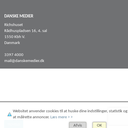
DANSKE MEDIER
Richshuset
Rådhuspladsen 16, 4. sal
1550 Kbh V.
Danmark
3397 4000
mail@danskemedier.dk
FØLG OS PÅ
Facebook
LinkedIn
Websitet anvender cookies til at huske dine indstillinger, statistik og
TILMELD NYHEDSBREV
at målrette annoncer.
Læs mere > >
TILMELD
Afvis
OK