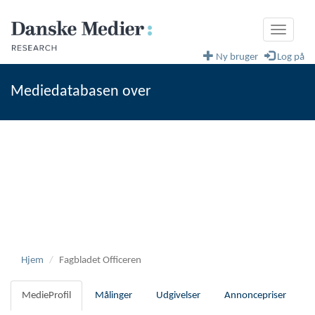
Toggle
navigati
Ny bruger
Log på
Mediedatabasen over
fagblade og magasiner
Danske Medier
Hjem
Fagbladet Officeren
MedieProfil
Målinger
Udgivelser
Annoncepriser