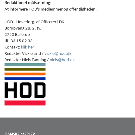
Redaktionel målsætning:
At informere HOD's medlemmer og offentligheden.
HOD - Hovedorg. af Officerer i DK
Borupvang 2B, 2. tv.
2750 Ballerup
tlf: 33 15 02 33
Kontakt:
klik her
Redaktør Vickie Lind /
vickie@hod.dk
Redaktør Niels Tønning /
niels@hod.dk
DANSKE MEDIER