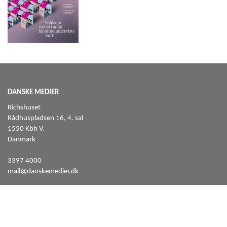
DANSKE MEDIER
Richshuset
Rådhuspladsen 16, 4. sal
1550 Kbh V.
Danmark
3397 4000
mail@danskemedier.dk
FØLG OS PÅ
Facebook