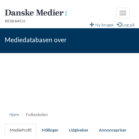
Toggle
navigati
Ny bruger
Log på
Mediedatabasen over
fagblade og magasiner
Danske Medier
Hjem
Folkeskolen
MedieProfil
Målinger
Udgivelser
Annoncepriser