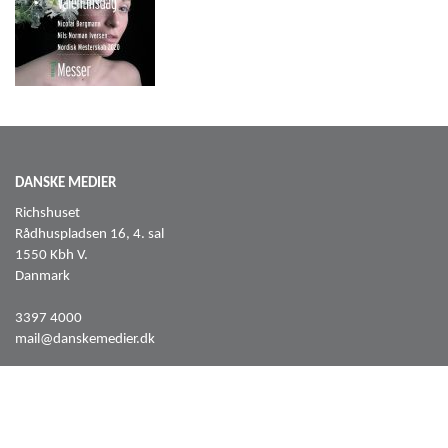
DANSKE MEDIER
Richshuset
Rådhuspladsen 16, 4. sal
1550 Kbh V.
Danmark
3397 4000
mail@danskemedier.dk
FØLG OS PÅ
Facebook