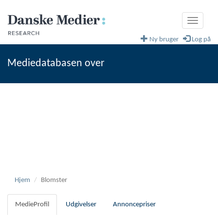
Toggle
navigati
Ny bruger
Log på
Mediedatabasen over
fagblade og magasiner
Danske Medier
Hjem
Blomster
MedieProfil
Udgivelser
Annoncepriser